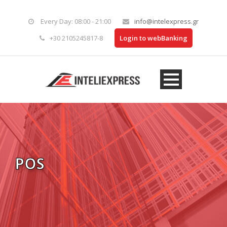
Every Day: 08:00 - 21:00
info@intelexpress.gr
+30 2105245817-8
Login to webBanking
POS