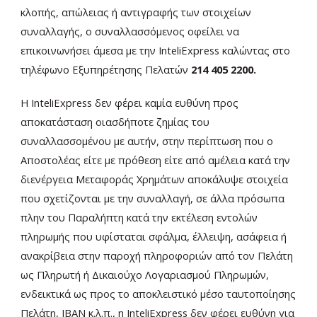
κλοπής, απώλειας ή αντιγραφής των στοιχείων
συναλλαγής, ο συναλλασσόμενος οφείλει να
επικοινωνήσει άμεσα με την InteliExpress καλώντας στο
τηλέφωνο Εξυπηρέτησης Πελατών
214 405 2200.
H InteliExpress δεν φέρει καμία ευθύνη προς
αποκατάσταση οιασδήποτε ζημίας του
συναλλασσομένου με αυτήν, στην περίπτωση που ο
Αποστολέας είτε με πρόθεση είτε από αμέλεια κατά την
διενέργεια Μεταφοράς Χρημάτων αποκάλυψε στοιχεία
που σχετίζονται με την συναλλαγή, σε άλλα πρόσωπα
πλην του Παραλήπτη κατά την εκτέλεση εντολών
πληρωμής που υφίσταται σφάλμα, έλλειψη, ασάφεια ή
ανακρίβεια στην παροχή πληροφοριών από τον Πελάτη
ως Πληρωτή ή Δικαιούχο Λογαριασμού Πληρωμών,
ενδεικτικά ως προς το αποκλειστικό μέσο ταυτοποίησης
Πελάτη, ΙΒΑΝ κ.λ.π., η InteliExpress δεν φέρει ευθύνη για