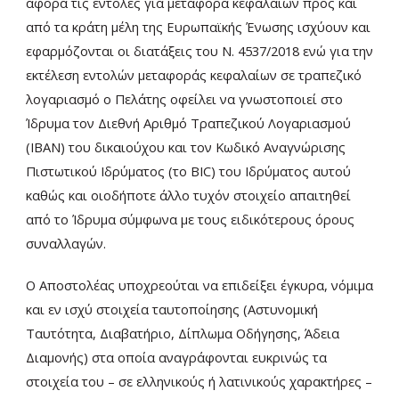
αφορά τις εντολές για μεταφορά κεφαλαίων προς και
από τα κράτη μέλη της Ευρωπαϊκής Ένωσης ισχύουν και
εφαρμόζονται οι διατάξεις του Ν. 4537/2018 ενώ για την
εκτέλεση εντολών μεταφοράς κεφαλαίων σε τραπεζικό
λογαριασμό ο Πελάτης οφείλει να γνωστοποιεί στο
Ίδρυμα τον Διεθνή Αριθμό Τραπεζικού Λογαριασμού
(ΙΒΑΝ) του δικαιούχου και τον Κωδικό Αναγνώρισης
Πιστωτικού Ιδρύματος (το ΒΙC) του Ιδρύματος αυτού
καθώς και οιοδήποτε άλλο τυχόν στοιχείο απαιτηθεί
από το Ίδρυμα σύμφωνα με τους ειδικότερους όρους
συναλλαγών.
Ο Αποστολέας υποχρεούται να επιδείξει έγκυρα, νόμιμα
και εν ισχύ στοιχεία ταυτοποίησης (Αστυνομική
Ταυτότητα, Διαβατήριο, Δίπλωμα Οδήγησης, Άδεια
Διαμονής) στα οποία αναγράφονται ευκρινώς τα
στοιχεία του – σε ελληνικούς ή λατινικούς χαρακτήρες –