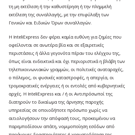
τη μη εκτέλεση ή την καθυστέρηση ή την πλημμελή
εκτέλεση της συναλλαγής, με την επιφύλαξη των
Γενικών και Ειδικών Όρων συναλλαγών.
Η InteliExpress δεν φέρει καμία ευθύνη για ζημίες που
οφείλονται σε ανωτέρα βία και σε εξαιρετικές
περιστάσεις ή άλλα γεγονότα πέραν του ελέγχου της,
όπως είναι ενδεικτικά και όχι περιοριστικά η βλάβη των
τηλεπικοινωνιακών γραμμών, οι πολιτικές αναταραχές,
ο πόλεμος, οι φυσικές καταστροφές, η απεργία, οι
τρομοκρατικές ενέργειες ή οι εντολές από κυβερνητικές
αρχές. Η InteliExpress και / ή οι Αντιπρόσωποί της
διατηρούν το δικαίωμα της άρνησης παροχής
υπηρεσίας σε οποιοδήποτε πρόσωπο χωρίς να
αιτιολογήσουν την απόφασή τους, προκειμένου να
παρεμποδίσουν απάτη, νομιμοποίηση εσόδων από
παράνομες δραστηριότητες ή χρηματοδότηση της