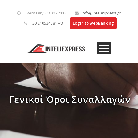
Every Day: 08:00 - 21:00
info@intelexpress.gr
+30 2105245817-8
Login to webBanking
Γενικοί Όροι Συναλλαγών