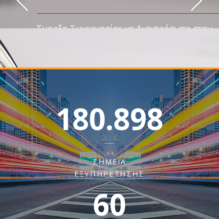
180.898
ΣΗΜΕΊΑ
ΕΞΥΠΗΡΈΤΗΣΗΣ
60