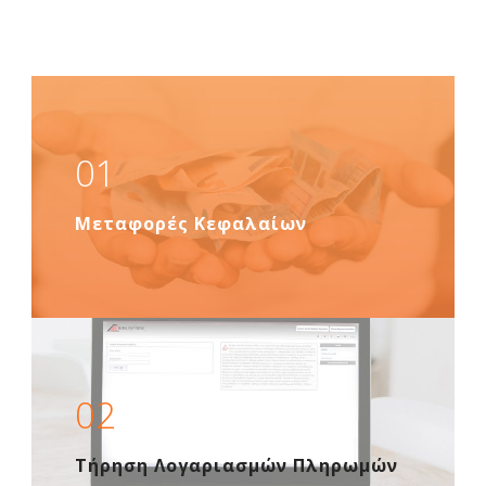
01
Ελ
Μεταφορές Κεφαλαίων
02
Τήρηση Λογαριασμών Πληρωμών