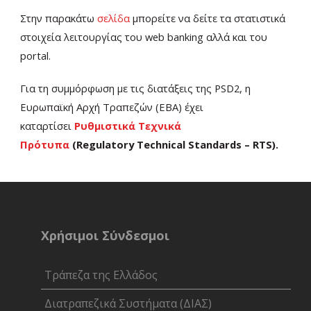
Στην παρακάτω
σελίδα
μπορείτε να δείτε τα στατιστικά
στοιχεία λειτουργίας του web banking αλλά και του
portal.
Για τη συμμόρφωση με τις διατάξεις της PSD2, η
Ευρωπαϊκή Αρχή Τραπεζών (ΕΒΑ) έχει
καταρτίσει
Ρυθμιστικά Τεχνικά
Πρότυπα
(Regulatory Technical Standards – RTS).
Χρήσιμοι Σύνδεσμοι
Τράπεζα της Ελλάδος
Διατραπεζικά Συστήματα (ΔΙΑΣ)