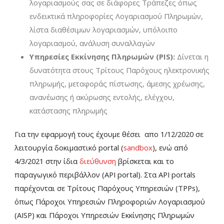
λογαριασμούς σας σε διάφορες Τράπεζες όπως
ενδεικτικά πληροφορίες Λογαριασμού Πληρωμών,
λίστα διαθέσιμων λογαριασμών, υπόλοιπο
λογαριασμού, ανάλυση συναλλαγών
Υπηρεσίες Εκκίνησης Πληρωμών (PIS):
Δίνεται η
δυνατότητα στους Τρίτους Παρόχους ηλεκτρονικής
πληρωμής, μεταφοράς πίστωσης, άμεσης χρέωσης,
ανανέωσης ή ακύρωσης εντολής, ελέγχου,
κατάστασης πληρωμής
Για την εφαρμογή τους έχουμε θέσει απο 1/12/2020 σε
λειτουργία δοκιμαστικό portal (
sandbox
), ενώ από
4/3/2021 στην ίδια
διεύθυνση
βρίσκεται και το
παραγωγικό περιβάλλον (API portal). Στα API portals
παρέχονται σε Τρίτους Παρόχους Υπηρεσιών (TPPs),
όπως Πάροχοι Υπηρεσιών Πληροφοριών Λογαριασμού
(AISP) και Πάροχοι Υπηρεσιών Εκκίνησης Πληρωμών