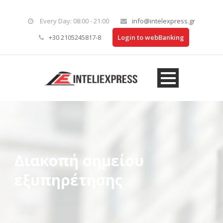
Every Day: 08:00 - 21:00
info@intelexpress.gr
+30 2105245817-8
Login to webBanking
Διακοπή σημείου
εξυπηρέτησης