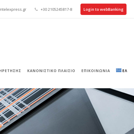
ntelexpress.gr
+30 2105245817-8
Login to webBanking
ΠΗΡΕΤΗΣΗΣ
ΚΑΝΟΝΙΣΤΙΚΌ ΠΛΑΊΣΙΟ
ΕΠΙΚΟΙΝΩΝΊΑ
ΕΛ