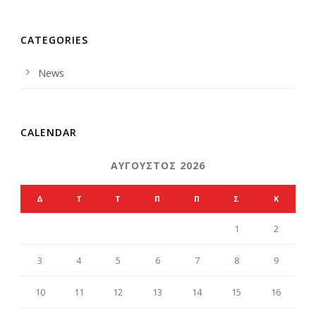
CATEGORIES
News
CALENDAR
ΑΎΓΟΥΣΤΟΣ 2026
Δ
Τ
Τ
Π
Π
Σ
Κ
1
2
3
4
5
6
7
8
9
10
11
12
13
14
15
16