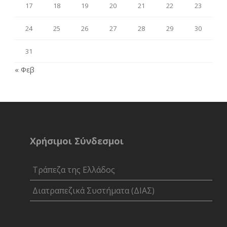
17
18
19
20
21
22
23
24
25
26
27
28
29
30
31
« Φεβ
Χρήσιμοι Σύνδεσμοι
Τράπεζα της Ελλάδος
Διατραπεζικά Συστήματα (ΔΙΑΣ)