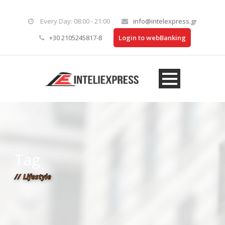
Every Day: 08:00 - 21:00
info@intelexpress.gr
+30 2105245817-8
Login to webBanking
Tag
Lifestyle