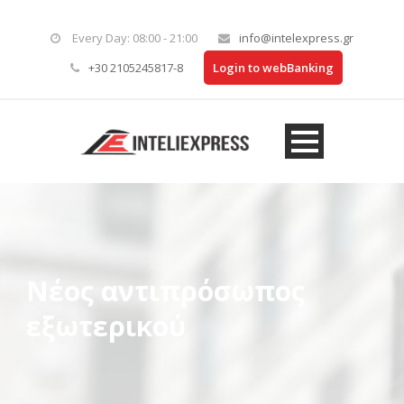
Every Day: 08:00 - 21:00
info@intelexpress.gr
+30 2105245817-8
Login to webBanking
Νέος αντιπρόσωπος
εξωτερικού