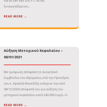
Via di san Vito 5/6, P.C 00185.
Συνεργαζόμενος...
READ MORE →
Αύξηση Μετοχικού Κεφαλαίου –
08/01/2021
Με ομόφωνη απόφαση το Διοικητικό
Συμβούλιο του Ιδρύματος υπό την Προεδρία
του κ. Ηρακλή Μανελίδη ενέκρινε την από
08/12/2020 απόφασή του για αύξηση του
μετοχικού κεφαλαίου κατά 240.000 ευρώ. Η...
READ MORE →