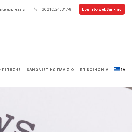
ntelexpress.gr
+30 2105245817-8
Login to webBanking
ΠΗΡΕΤΗΣΗΣ
ΚΑΝΟΝΙΣΤΙΚΌ ΠΛΑΊΣΙΟ
ΕΠΙΚΟΙΝΩΝΊΑ
ΕΛ