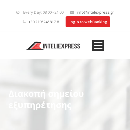
Every Day: 08:00 - 21:00
info@intelexpress.gr
+30 2105245817-8
Login to webBanking
Διακοπή σημείου
εξυπηρέτησης