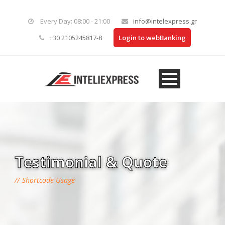
Every Day: 08:00 - 21:00
info@intelexpress.gr
+30 2105245817-8
Login to webBanking
Testimonial & Quote
Shortcode Usage