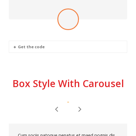
Get the code
Box Style With Carousel
“
Cum sociis natoque penatus et maed pognis dis