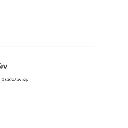
ών
ι Θεσσαλονίκη.