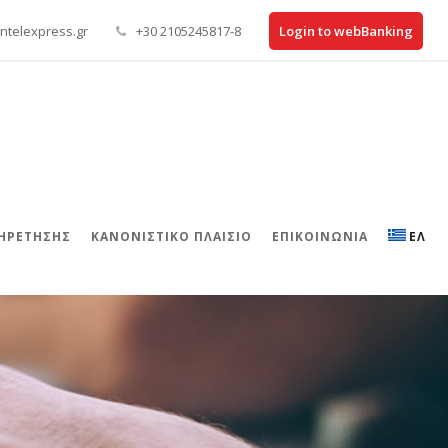
ntelexpress.gr
+30 2105245817-8
Login to webBanking
ΠΗΡΕΤΗΣΗΣ
ΚΑΝΟΝΙΣΤΙΚΌ ΠΛΑΊΣΙΟ
ΕΠΙΚΟΙΝΩΝΊΑ
ΕΛ