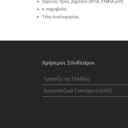
Οφειλές προς Δημόσιο (ΦΠΑ, ΕΝΦΙΑ κλπ)
e-παραβολο
Τέλη Κυκλοφορίας
Χρήσιμοι Σύνδεσμοι
Τράπεζα της Ελλάδος
Διατραπεζικά Συστήματα (ΔΙΑΣ)