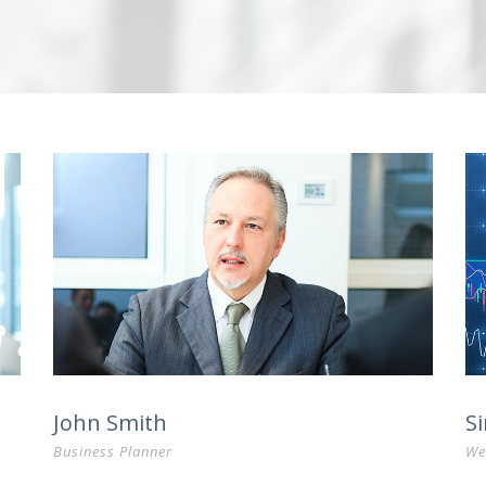
John Smith
S
Business Planner
We