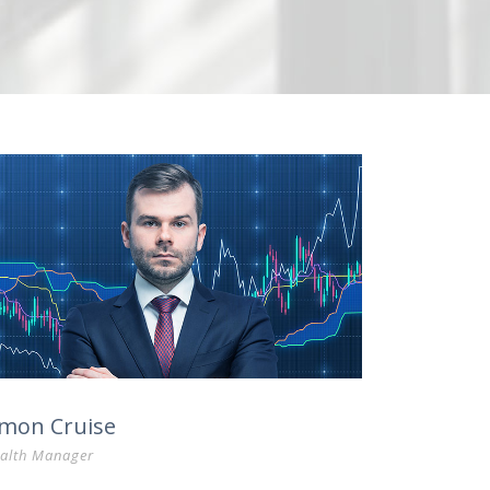
imon Cruise
alth Manager