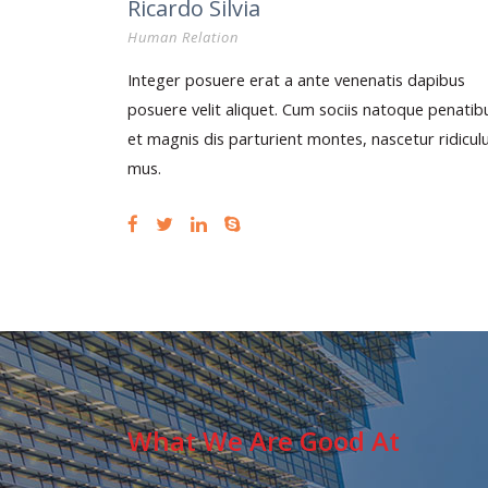
Ricardo Silvia
Human Relation
Integer posuere erat a ante venenatis dapibus
posuere velit aliquet. Cum sociis natoque penatib
et magnis dis parturient montes, nascetur ridicul
mus.
What We Are Good At