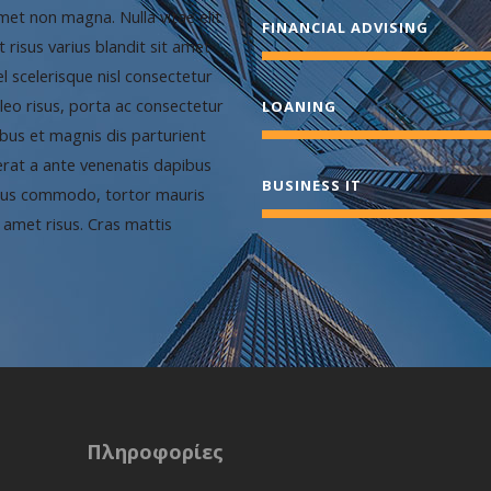
met non magna. Nulla vitae elit
FINANCIAL ADVISING
risus varius blandit sit amet
scelerisque nisl consectetur
i leo risus, porta ac consectetur
LOANING
bus et magnis dis parturient
erat a ante venenatis dapibus
BUSINESS IT
ursus commodo, tortor mauris
amet risus. Cras mattis
Πληροφορίες