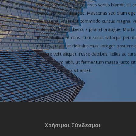
Maecenas sed diam eget risus varius blandit sit a
libero, a pharetra augue. Maecenas sed diam eget 
non magna. Praesent commodo cursus magna, vel 
et. Nulla vitae elit libero, a pharetra augue. Morb
ac, vestibulum at eros. Cum sociis natoque penati
montes, nascetur ridiculus mus. Integer posuere 
posuere velit aliquet. Fusce dapibus, tellus ac c
condimentum nibh, ut fermentum massa justo sit 
consectetur purus sit amet.
Χρήσιμοι Σύνδεσμοι