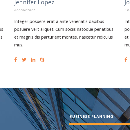
Jennifer Lopez
J
Accountant
Chi
Integer posuere erat a ante venenatis dapibus
In
us
posuere velit aliquet. Cum sociis natoque penatibus
po
us
et magnis dis parturient montes, nascetur ridiculus
et
mus.
mu
BUSINESS PLANNING