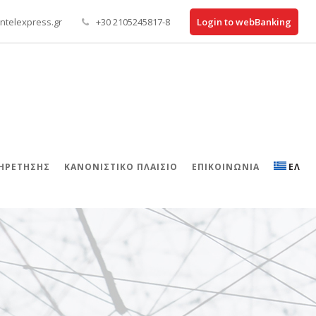
ntelexpress.gr
+30 2105245817-8
Login to webBanking
ΠΗΡΕΤΗΣΗΣ
ΚΑΝΟΝΙΣΤΙΚΌ ΠΛΑΊΣΙΟ
ΕΠΙΚΟΙΝΩΝΊΑ
ΕΛ