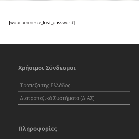
[woocommerce_lost_password]
Ελ
Χρήσιμοι Σύνδεσμοι
Τράπεζα της Ελλάδος
Διατραπεζικά Συστήματα (ΔΙΑΣ)
Πληροφορίες